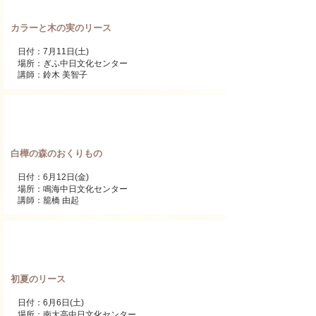
カラーと木の実のリース
日付：7月11日(土)
場所：ぎふ中日文化センター
講師：鈴木 美智子
ワンデーレッスン
白樺の森のおくりもの
日付：6月12日(金)
場所：鳴海
中日文化センター
講師：籠橋 由起
ワンデーレッスン
初夏のリース
日付：6月6日(土)
場所：南大高
中日文化センター