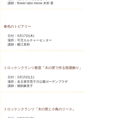
講師：flower labo meow 木村 香
ワンデーレッスン
春色のトピアリー
日付：4月17日(木)
場所：可児カルチャーセンター
講師：横江美和
ワンデーレッスン
トロッケンクランツ教室「木の実で作る部屋飾り」
日付：3月15日(土)
場所：名古屋市荒子川公園ガーデンプラザ
講師：猪飼麻美子
ワンデーレッスン
トロッケンクランツ「木の実と小鳥のリース」