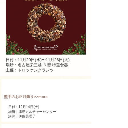
日付：11月20日(水)〜11月26日(火
)
場所：
名古屋栄
三越 ６階 特選食器
主催：トロッケンクランツ
ワンデーレッスン
熊手のお正月飾り>>more
日付：12月14日(土)
場所：津島カルチャーセンター
講師：伊藤英理子