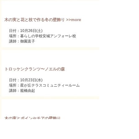
ワンデーレッスン
木の実と花と枝で作る冬の壁飾り >>more
日付：10月26日(土)
​場所：暮らしの学校安城アンフォーレ校
講師：御園直子
ワンデーレッスン
トロッケンクランツ〜ノエルの森
日付：10月23日(水)
​場所：星が丘テラスコミュニティールーム
講師：籠橋由起
ワンデーレッスン
木の実とポインセチアの壁飾り
日付：10月12日(土)
​場所：荒子川公園ガーデンプラザ