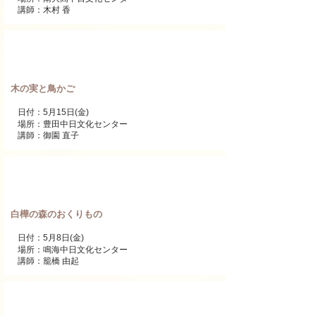
講師：木村 香
ワンデーレッスン
木の実と鳥かご
日付：5月15日(金)
場所：豊田
中日文化センター
講師：御園 直子
ワンデーレッスン
白樺の森のおくりもの
日付：5月8日(金)
場所：
鳴海中日文化センター
講師：籠橋 由起
ワンデーレッスン