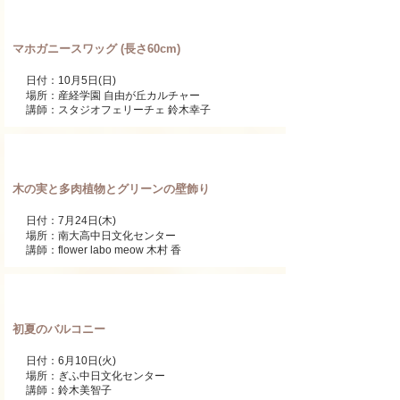
ワンデーレッスン
マホガニースワッグ (長さ60cm)
日付：10月5日(日)
場所：産経学園 自由が丘カルチャー
講師：スタジオフェリーチェ 鈴木幸子
ワンデーレッスン
木の実と多肉植物とグリーンの壁飾り
日付：7月24日(木)
場所：南大高中日文化センター
講師：flower labo meow 木村 香
ワンデーレッスン
初夏のバルコニー
日付：6月10日(火)
場所：ぎふ中日文化センター
講師：鈴木美智子